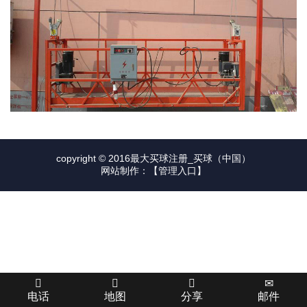
copyright © 2016最大买球注册_买球（中国）
网站制作：
【管理入口】
电话
地图
分享
邮件