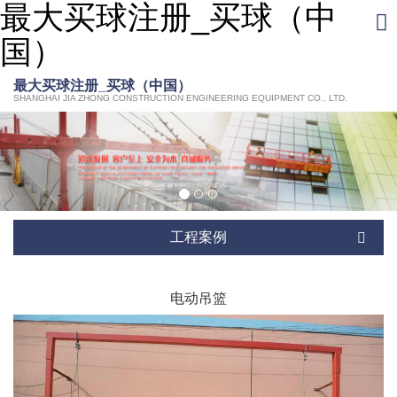
最大买球注册_买球（中
国）
网站最大买球注册_
最大买球注册_买球（中国）
买球（中国）
公司介绍
SHANGHAI JIA ZHONG CONSTRUCTION ENGINEERING EQUIPMENT CO., LTD.
最大买球注册_买球
（中国）
新闻资讯
荣誉资质
工程案例
在线留言
最大买球注册_买球
电动吊篮
（中国）