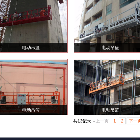
电动吊篮
电动吊篮
电动吊篮
电动吊篮
共13记录
«上一页
1
2
下一