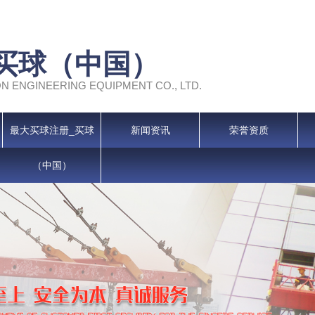
）
买球（中国）
N ENGINEERING EQUIPMENT CO., LTD.
最大买球注册_买球
新闻资讯
荣誉资质
（中国）