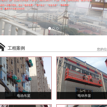
工程案例
您的位
电动吊篮
电动吊篮