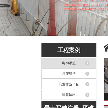
工程案例
电动吊篮
吊篮租赁
高空作业平台
建筑涂料