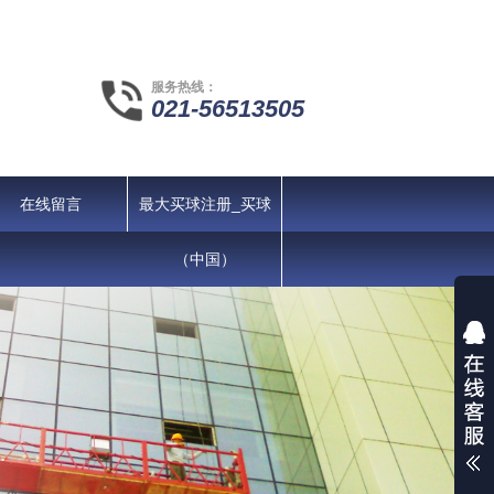
服务热线：
021-56513505
在线留言
最大买球注册_买球
（中国）