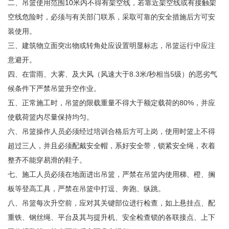
二、吊篮使用范围10米内不得有架空线，若靠近架空线或有接触架
空线危险时，必须与有关部门联系，采取可靠的安全措施后方可安
装使用。
三、建筑物立面突出物或转角处应设置明显标志，吊篮运行中应注
意避开。
四、在雷雨、大雾、及大风（风速大于8.3米/秒相当5级）的恶劣气
候条件下严禁吊篮升空作业。
五、正常施工时，吊篮的限载重量不得大于额定载荷的80%，并应
使载荷篮内尽量保持均匀。
六、吊篮操作人员必须经过培训合格后方可上岗，使用时篮上不得
超过三人，并且必须配戴安全帽，系好安全带，锁紧安全绳，衣着
整齐不能穿易滑的鞋子。
七、施工人员必须在地面进出吊篮，严禁在吊篮内使用梯、橙、搁
板等登高工具，严禁在吊篮中打逗、奔跑、纵跳。
八、吊篮每次升空前，应对其关键部位进行检查，如上悬挂点、配
重铁、钢丝绳、平台及其与提升机、安全检查锁的各联接点、上下