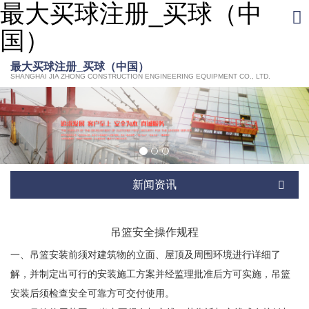
最大买球注册_买球（中
国）
网站最大买球注册_
最大买球注册_买球（中国）
买球（中国）
公司介绍
SHANGHAI JIA ZHONG CONSTRUCTION ENGINEERING EQUIPMENT CO., LTD.
最大买球注册_买球
（中国）
新闻资讯
荣誉资质
新闻资讯
在线留言
最大买球注册_买球
吊篮安全操作规程
（中国）
一、吊篮安装前须对建筑物的立面、屋顶及周围环境进行详细了
解，并制定出可行的安装施工方案并经监理批准后方可实施，吊篮
安装后须检查安全可靠方可交付使用。